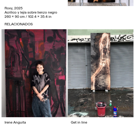
Roxy, 2025
Acrílico y lejía sobre lienzo negro
260 x 90 cm / 102.4 x 35.4 in
RELACIONADOS
Irene Anguita
Get in line